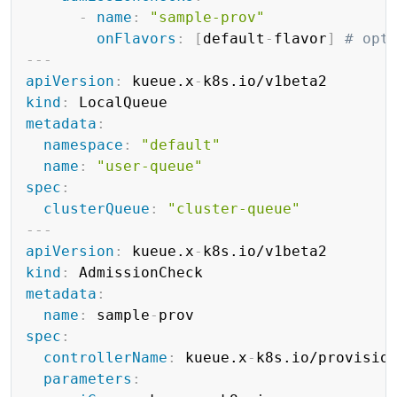
-
name
:
"sample-prov"
onFlavors
:
[
default
-
flavor
]
# opt
---
apiVersion
:
 kueue.x
-
kind
:
metadata
:
namespace
:
"default"
name
:
"user-queue"
spec
:
clusterQueue
:
"cluster-queue"
---
apiVersion
:
 kueue.x
-
kind
:
metadata
:
name
:
 sample
-
spec
:
controllerName
:
 kueue.x
-
k8s.io/provisio
parameters
: