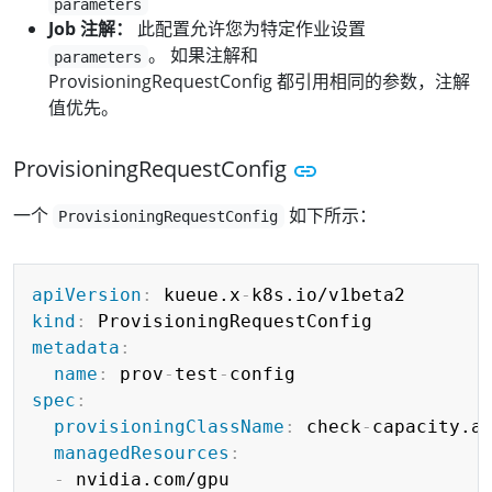
parameters
Job 注解：
此配置允许您为特定作业设置
。 如果注解和
parameters
ProvisioningRequestConfig 都引用相同的参数，注解
值优先。
ProvisioningRequestConfig
一个
如下所示：
ProvisioningRequestConfig
Copy
apiVersion
:
 kueue.x
-
kind
:
metadata
:
name
:
 prov
-
test
-
spec
:
provisioningClassName
:
 check
-
capacity.a
managedResources
:
-
 nvidia.com/gpu
