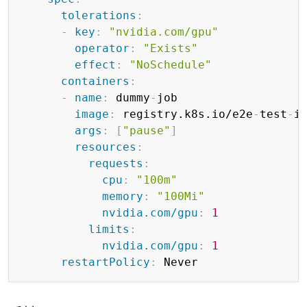
tolerations
:
-
key
:
"nvidia.com/gpu"
operator
:
"Exists"
effect
:
"NoSchedule"
containers
:
-
name
:
 dummy
-
job

image
:
 registry.k8s.io/e2e
-
test
-
i
args
:
[
"pause"
]
resources
:
requests
:
cpu
:
"100m"
memory
:
"100Mi"
nvidia.com/gpu
:
1
limits
:
nvidia.com/gpu
:
1
restartPolicy
: