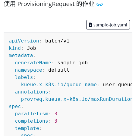
使用 ProvisioningRequest 的作业
sample-job.yaml
Copy
apiVersion
:
kind
:
metadata
:
generateName
:
 sample
-
job
-
namespace
:
 default

labels
:
kueue.x-k8s.io/queue-name
:
 user
-
queue

annotations
:
provreq.kueue.x-k8s.io/maxRunDuration
spec
:
parallelism
:
3
completions
:
3
template
:
spec
: