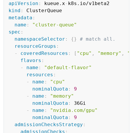
apiVersion
:
 kueue.x
-
kind
:
metadata
:
name
:
"cluster-queue"
spec
:
namespaceSelector
:
{
}
# match all.
resourceGroups
:
-
coveredResources
:
[
"cpu"
,
"memory"
,
"
flavors
:
-
name
:
"default-flavor"
resources
:
-
name
:
"cpu"
nominalQuota
:
9
-
name
:
"memory"
nominalQuota
:
 36Gi

-
name
:
"nvidia.com/gpu"
nominalQuota
:
9
admissionChecksStrategy
:
admissionChecks
: