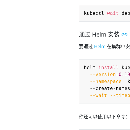
kubectl 
wait
 de
通过 Helm 安装
要通过
Helm
在集群中安
helm 
install
 ku
--version
=
0.1
--namespace
  
  --create-name
--wait
--time
你还可以使用以下命令：