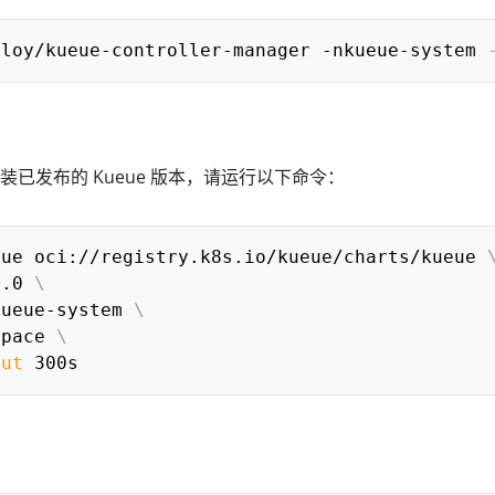
ploy/kueue-controller-manager -nkueue-system 
装已发布的 Kueue 版本，请运行以下命令：
eue oci://registry.k8s.io/kueue/charts/kueue 
9
.0 
\
kueue-system 
\
space 
\
out