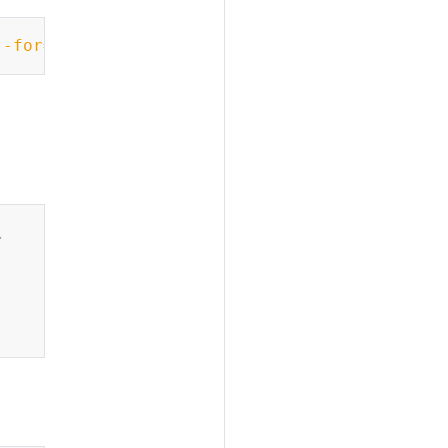
Copy
--for
=
condition
=
available 
--timeout
=
Copy
\