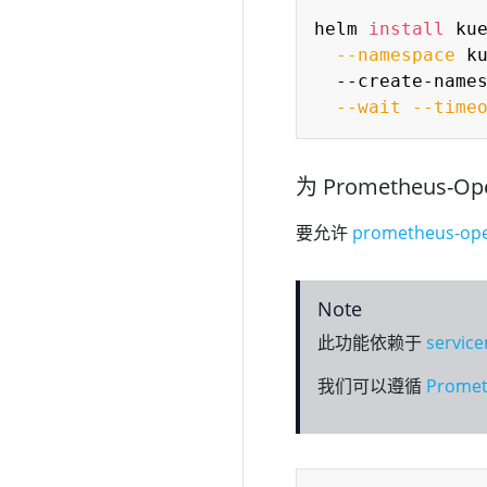
helm 
install
 ku
--namespace
 k
  --create-name
--wait
--time
为 Prometheus-
要允许
prometheus-ope
Note
此功能依赖于
servic
我们可以遵循
Prome