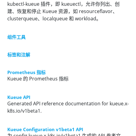
kubectl-kueue 插件，即 kueuectl，允许你列出、创
建、恢复和停止 Kueue 资源，如 resourceflavor、
clusterqueue、localqueue 和 workload。
组件工具
标签和注解
Prometheus 指标
Kueue 的 Prometheus 指标
Kueue API
Generated API reference documentation for kueue.x-
k8s.io/v1beta1.
Kueue Configuration v1beta1 API
为 config.kueue.x-k8s.io/v1beta1 生成的 API 参考文