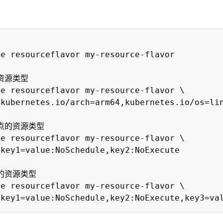
e resourceflavor my-resource-flavor

资源类型

e resourceflavor my-resource-flavor \

kubernetes.io/arch=arm64,kubernetes.io/os=lin
点的资源类型

e resourceflavor my-resource-flavor \

key1=value:NoSchedule,key2:NoExecute

的资源类型

e resourceflavor my-resource-flavor \
