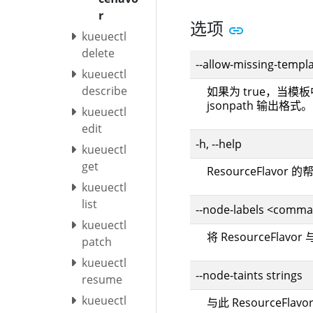
r
选项
kueuectl
delete
--allow-missing-templ
kueuectl
describe
如果为 true，当模
jsonpath 输出格式。
kueuectl
edit
-h, --help
kueuectl
get
ResourceFlavor 
kueuectl
list
--node-labels <comma-
kueuectl
将 ResourceFl
patch
kueuectl
--node-taints strings
resume
kueuectl
与此 ResourceFl