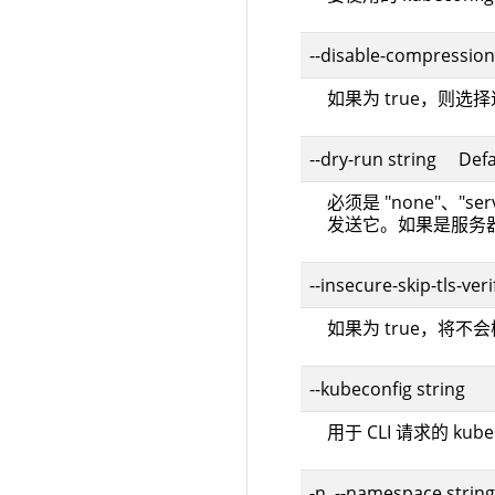
--disable-compression
如果为 true，则
--dry-run string Defa
必须是 "none"、"
发送它。如果是服务
--insecure-skip-tls-veri
如果为 true，将不
--kubeconfig string
用于 CLI 请求的 kub
-n, --namespace string