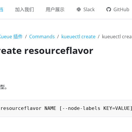
档
加入我们
用户展示
Slack
GitHub
 Kueue 插件
Commands
kueuectl create
kueuectl crea
reate resourceflavor
型。