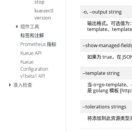
stop
kueuectl
-o, --output string
version
输出格式。可选值为：json
组件工具
template、template
标签和注解
Prometheus 指标
--show-managed-field
Kueue API
如果为 true，在 JSO
Kueue
Configuration
--template string
v1beta1 API
当-o=go-templa
准入检查
是 golang 模板 [http:
--tolerations strings
将添加到此资源类型关