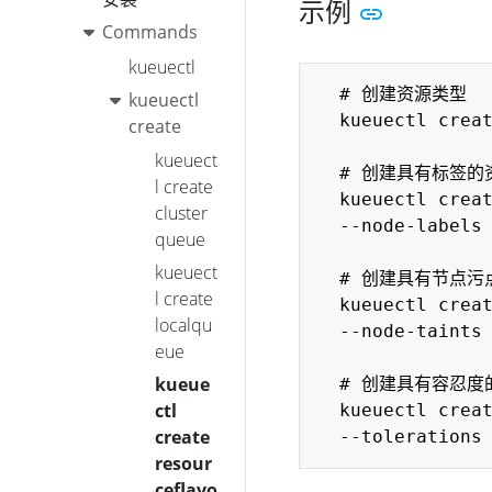
示例
Commands
kueuectl
  # 创建资源类型

kueuectl
  kueuectl creat
create
kueuect
  # 创建具有标签的
l create
  kueuectl creat
cluster
  --node-labels 
queue
kueuect
  # 创建具有节点污
l create
  kueuectl creat
localqu
  --node-taints 
eue
kueue
  # 创建具有容忍度
ctl
  kueuectl creat
create
resour
ceflavo