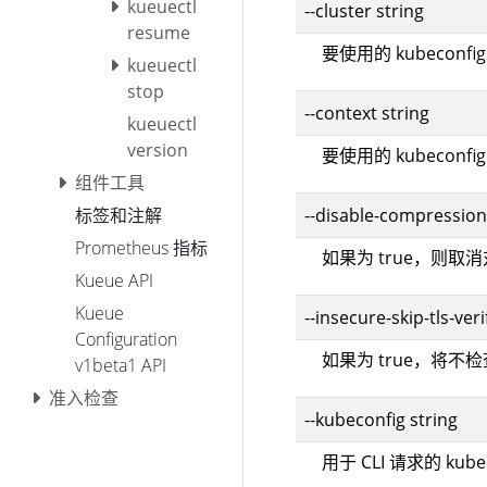
kueuectl
--cluster string
resume
要使用的 kubeconf
kueuectl
stop
--context string
kueuectl
version
要使用的 kubeconf
组件工具
--disable-compression
标签和注解
Prometheus 指标
如果为 true，则
Kueue API
Kueue
--insecure-skip-tls-veri
Configuration
如果为 true，将不
v1beta1 API
准入检查
--kubeconfig string
用于 CLI 请求的 kub