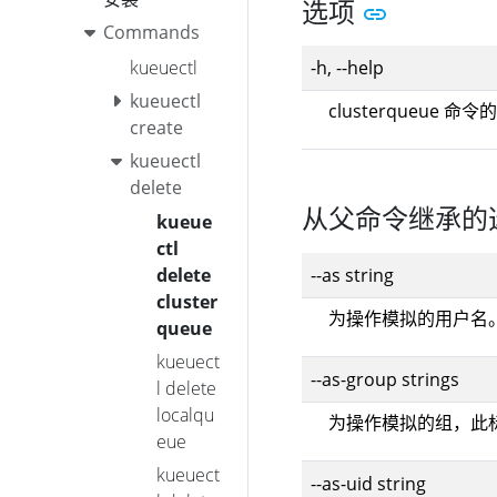
选项
Commands
kueuectl
-h, --help
kueuectl
clusterqueue 命
create
kueuectl
delete
从父命令继承的
kueue
ctl
--as string
delete
cluster
为操作模拟的用户名
queue
kueuect
--as-group strings
l delete
localqu
为操作模拟的组，此
eue
kueuect
--as-uid string