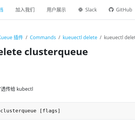
档
加入我们
用户展示
Slack
GitHub
 Kueue 插件
Commands
kueuectl delete
kueuectl dele
elete clusterqueue
e"透传给 kubectl