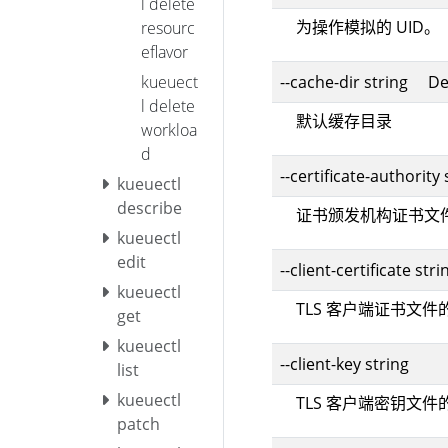
l delete
为操作模拟的 UID。
resourc
eflavor
--cache-dir string De
kueuect
l delete
默认缓存目录
workloa
d
--certificate-authority 
kueuectl
describe
证书颁发机构证书文
kueuectl
edit
--client-certificate stri
kueuectl
TLS 客户端证书文件
get
kueuectl
--client-key string
list
kueuectl
TLS 客户端密钥文件
patch