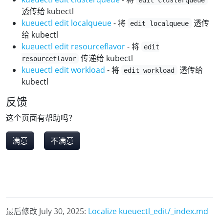
透传给 kubectl
kueuectl edit localqueue
- 将
透传
edit localqueue
给 kubectl
kueuectl edit resourceflavor
- 将
edit
传递给 kubectl
resourceflavor
kueuectl edit workload
- 将
透传给
edit workload
kubectl
反馈
这个页面有帮助吗？
满意
不满意
最后修改 July 30, 2025:
Localize kueuectl_edit/_index.md