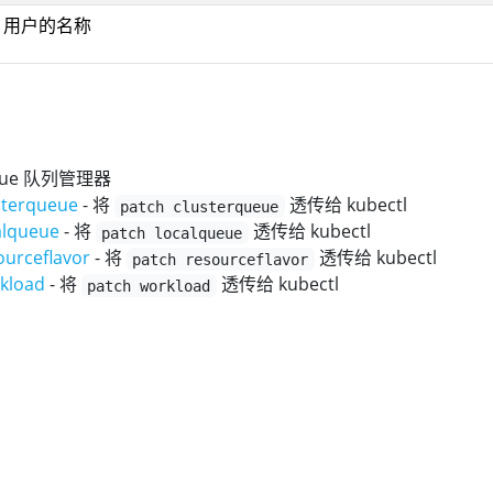
ig 用户的名称
eue 队列管理器
sterqueue
- 将
透传给 kubectl
patch clusterqueue
alqueue
- 将
透传给 kubectl
patch localqueue
ourceflavor
- 将
透传给 kubectl
patch resourceflavor
rkload
- 将
透传给 kubectl
patch workload