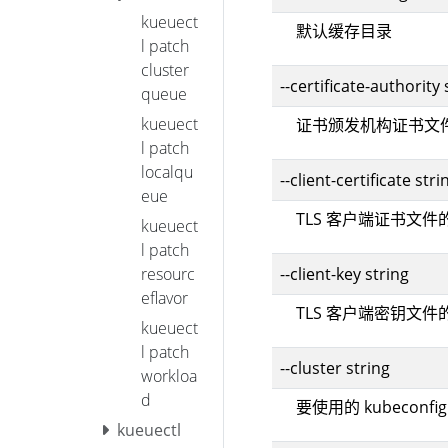
kueuect
默认缓存目录
l patch
cluster
--certificate-authority 
queue
kueuect
证书颁发机构证书文
l patch
localqu
--client-certificate stri
eue
TLS 客户端证书文件
kueuect
l patch
--client-key string
resourc
eflavor
TLS 客户端密钥文件
kueuect
l patch
--cluster string
workloa
d
要使用的 kubeconf
kueuectl