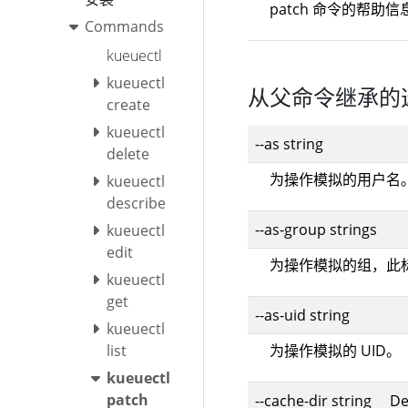
patch 命令的帮助信
Commands
kueuectl
kueuectl
从父命令继承的
create
kueuectl
--as string
delete
为操作模拟的用户名
kueuectl
describe
--as-group strings
kueuectl
edit
为操作模拟的组，此
kueuectl
get
--as-uid string
kueuectl
为操作模拟的 UID。
list
kueuectl
patch
--cache-dir string De