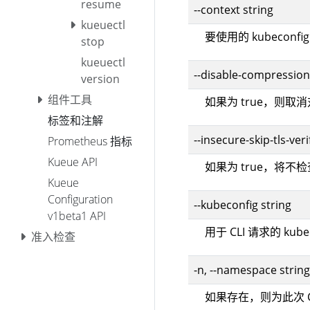
resume
--context string
kueuectl
要使用的 kubeconf
stop
kueuectl
--disable-compression
version
组件工具
如果为 true，则
标签和注解
--insecure-skip-tls-veri
Prometheus 指标
Kueue API
如果为 true，将不
Kueue
Configuration
--kubeconfig string
v1beta1 API
用于 CLI 请求的 kub
准入检查
-n, --namespace string
如果存在，则为此次 