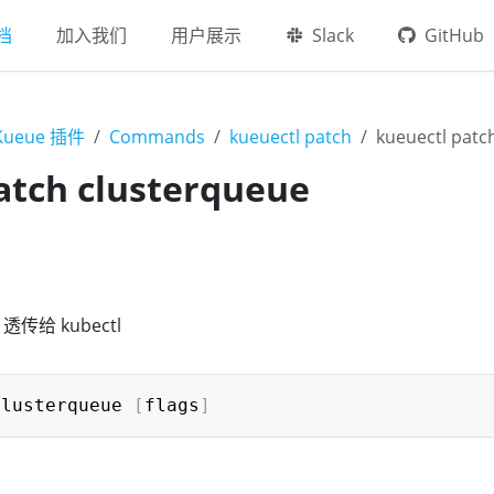
档
加入我们
用户展示
Slack
GitHub
 Kueue 插件
Commands
kueuectl patch
kueuectl patc
atch clusterqueue
透传给 kubectl
clusterqueue 
[
flags
]