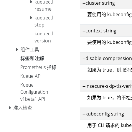
kueuectl
--cluster string
resume
要使用的 kubeconf
kueuectl
stop
--context string
kueuectl
version
要使用的 kubeconf
组件工具
--disable-compression
标签和注解
Prometheus 指标
如果为 true，则
Kueue API
Kueue
--insecure-skip-tls-veri
Configuration
如果为 true，将不
v1beta1 API
准入检查
--kubeconfig string
用于 CLI 请求的 kub