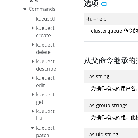
选项
Commands
kueuectl
-h, --help
kueuectl
clusterqueue 命
create
kueuectl
delete
从父命令继承的
kueuectl
describe
--as string
kueuectl
edit
为操作模拟的用户名
kueuectl
get
--as-group strings
kueuectl
为操作模拟的组，此
list
kueuectl
--as-uid string
patch