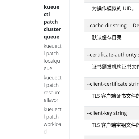
kueue
为操作模拟的 UID。
ctl
patch
--cache-dir string De
cluster
queue
默认缓存目录
kueuect
l patch
--certificate-authority 
localqu
证书颁发机构证书文
eue
kueuect
--client-certificate stri
l patch
resourc
TLS 客户端证书文件
eflavor
kueuect
--client-key string
l patch
workloa
TLS 客户端密钥文件
d