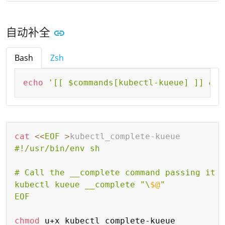
自动补全
Bash
Zsh
Copy
echo
'[[ $commands[kubectl-kueue] ]] && 
Copy
cat
<<
EOF
>
kubectl_complete-kueue
#!/usr/bin/env sh

# Call the __complete command passing it a
kubectl kueue __complete "\
$@
"

EOF
chmod