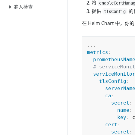
将
enableCertMana
准入检查
提供
的
tlsConfig
在 Helm Chart 中，你
...
metrics
:
prometheusNam
# serviceMon
serviceMonito
tlsConfig
:
serverNam
ca
:
secret
:
name
:
key
:
 c
cert
:
secret
: