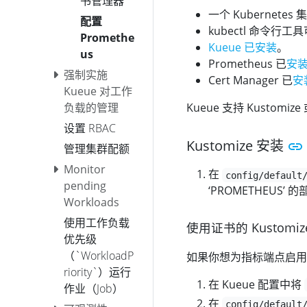
书管理器
一个 Kubernete
配置
kubectl 命令行
Promethe
Kueue 已安装
。
us
Prometheus 已
安
强制实施
Cert Manager 已
安
Kueue 对工作
Kueue 支持 Kustomize
负载的管理
设置 RBAC
Kustomize 安装
管理集群配额
Monitor
在
config/default
pending
‘PROMETHEUS’ 
Workloads
使用工作负载
使用证书的 Kustomize
优先级
（`WorkloadP
如果你想为指标端点启用 
riority`）运行
在 Kueue 配置中将
作业（Job）
在
config/default