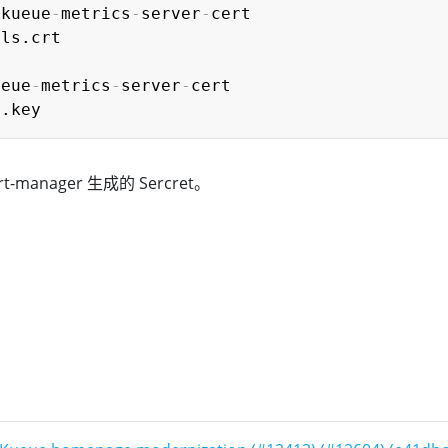
 kueue
-
metrics
-
server
-
cert

ls.crt

:
ueue
-
metrics
-
server
-
cert

t-manager 生成的 Sercret。