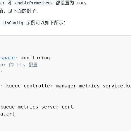
和
都设置为 true。
ger
enablePrometheus
值，见下面的例子：
的
示例可以如下所示：
tlsConfig
espace
:
 monitoring

itor 的 tls 配置
r
:
e
:
 kueue
-
controller
-
manager
-
metrics
-
service.k
 kueue
-
metrics
-
server
-
cert

a.crt
