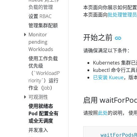
负载的管理
本页面向你展示如何配置 K
本页面面向
批处理管理员
设置 RBAC
管理集群配额
Monitor
开始之前
pending
Workloads
请确保满足以下条件：
使用工作负载
Kubernetes 集群
优先级
kubectl 命令行
（`WorkloadP
已安装 Kueue
，版本
riority`）运行
作业（Job）
可观测性
启用 waitForPo
使用就绪态
请按照
此处
的说明， 使
Pod 配置全有
或全无调度
并发准入
waitForPods