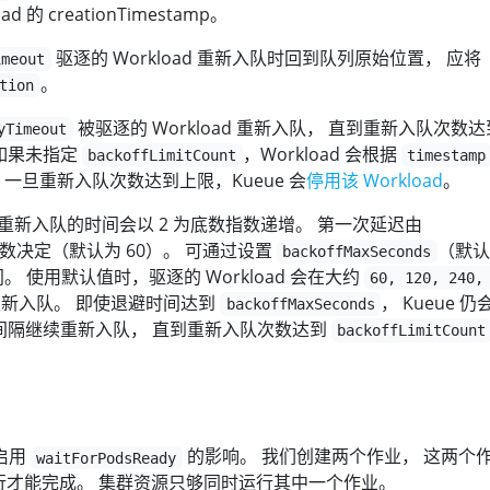
ad 的 creationTimestamp。
驱逐的 Workload 重新入队时回到队列原始位置， 应将
imeout
。
tion
被驱逐的 Workload 重新入队， 直到重新入队次数达
yTimeout
 如果未指定
，Workload 会根据
backoffLimitCount
timestamp
一旦重新入队次数达到上限，Kueue 会
停用该 Workload
。
d 重新入队的时间会以 2 为底数指数递增。 第一次延迟由
数决定（默认为 60）。 可通过设置
（默认
backoffMaxSeconds
。 使用默认值时，驱逐的 Workload 会在大约
60, 120, 240,
新入队。 即使退避时间达到
， Kueue 仍
backoffMaxSeconds
间隔继续重新入队， 直到重新入队次数达到
backoffLimitCount
中启用
的影响。 我们创建两个作业， 这两个
waitForPodsReady
运行才能完成。 集群资源只够同时运行其中一个作业。