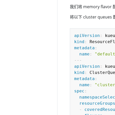
我们将 memory fl
将以下 cluster queu
apiVersion
:
 kue
kind
:
metadata
:
name
:
"defaul
---
apiVersion
:
 kue
kind
:
metadata
:
name
:
"cluste
spec
:
namespaceSele
resourceGroup
-
coveredReso