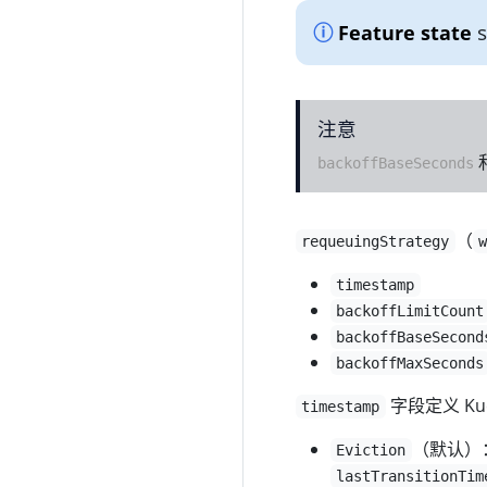
s
Feature state
注意
backoffBaseSeconds
（
requeuingStrategy
timestamp
backoffLimitCount
backoffBaseSecond
backoffMaxSeconds
字段定义 Ku
timestamp
（默认）：
Eviction
lastTransitionTim