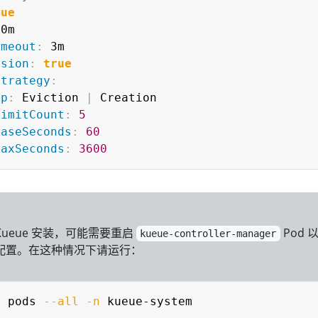
rue
0m

imeout
:
 3m

ssion
:
true
Strategy
:
mp
:
 Eviction 
|
 Creation

LimitCount
:
5
BaseSeconds
:
60
MaxSeconds
:
3600
ueue 安装，可能需要重启
Pod 
kueue-controller-manager
后的配置。在这种情况下请运行：
C
e pods 
--all
-n