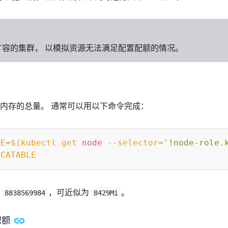
扩容的集群， 以模拟资源无法满足配置配额的情况。
内存的总量。 通常可以用以下命令完成：
LE
=
$(
kubectl get 
node
--selector
=
'!node-role.
OCATABLE
为
，可近似为
。
8838569984
8429Mi
 配额