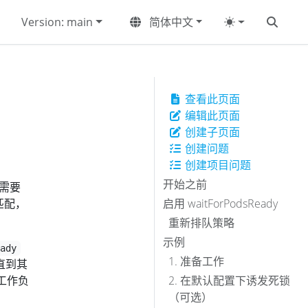
Version: main
简体中文
查看此页面
编辑此页面
创建子页面
创建问题
创建项目问题
开始之前
业需要
匹配，
启用 waitForPodsReady
重新排队策略
示例
eady
1. 准备工作
直到其
工作负
2. 在默认配置下诱发死锁
（可选）