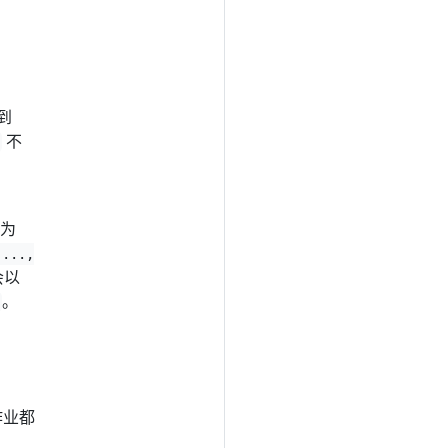
到
不
为
 ...,
会以
。
作业都