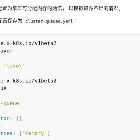
avor 配置为集群可分配内存的两倍， 以模拟资源不足的情况。
es 配置保存为
：
cluster-queues.yaml
ue.x
-
t-flavor"
ue.x
-
r-queue"
ctor
:
{
}
s
:
urces
:
[
"memory"
]