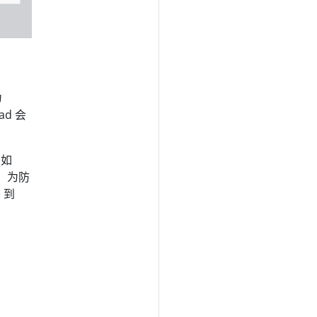
为
d 会
（如
费。为防
到
。