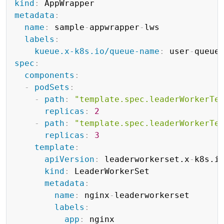
kind
:
metadata
:
name
:
 sample
-
appwrapper
-
lws

labels
:
kueue.x-k8s.io/queue-name
:
 user
-
spec
:
components
:
-
podSets
:
-
path
:
"template.spec.leaderWorkerTe
replicas
:
2
-
path
:
"template.spec.leaderWorkerTe
replicas
:
3
template
:
apiVersion
:
 leaderworkerset.x
-
k8s.io
kind
:
 LeaderWorkerSet

metadata
:
name
:
 nginx
-
leaderworkerset

labels
:
app
:
 nginx
