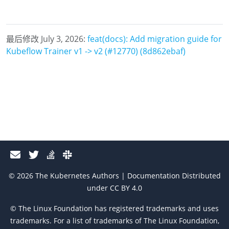
最后修改 July 3, 2026:
feat(docs): Add migration guide for
Kubeflow Trainer v1 -> v2 (#12770) (8d862ebaf)
© 2026 The Kubernetes Authors | Documentation Distributed
under CC BY 4.0
© The Linux Foundation has registered trademarks and uses
trademarks. For a list of trademarks of The Linux Foundation,