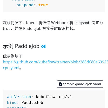
suspend
:
true
默认情况下，Kueue 将通过 Webhook 将
设置为
suspend
true，并在 PaddleJob 被接受时取消挂起。
示例 PaddleJob
此示例基于
https://github.com/kubeflow/trainer/blob/288d680a699
cpu.yaml
。
sample-paddlejob.yaml
Copy
apiVersion
:
kind
: