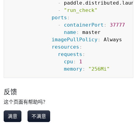
-
 paddle.distributed.launc
-
"run_check"
ports
:
-
containerPort
:
37777
name
:
 master

imagePullPolicy
:
 Always

resources
:
requests
:
cpu
:
1
memory
:
"256Mi"
反馈
这个页面有帮助吗？
满意
不满意