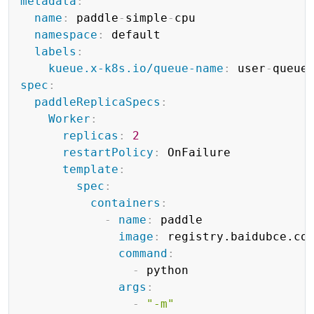
metadata
:
name
:
 paddle
-
simple
-
cpu

namespace
:
 default

labels
:
kueue.x-k8s.io/queue-name
:
 user
-
spec
:
paddleReplicaSpecs
:
Worker
:
replicas
:
2
restartPolicy
:
 OnFailure

template
:
spec
:
containers
:
-
name
:
 paddle

image
:
 registry.baidubce.co
command
:
-
 python

args
:
-
"-m"