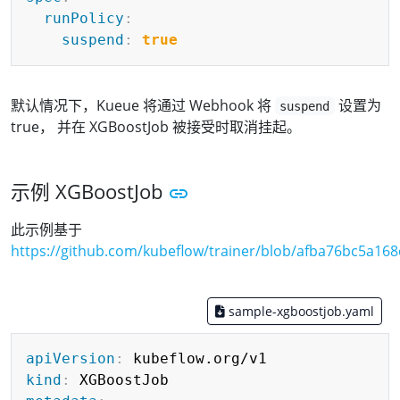
runPolicy
:
suspend
:
true
默认情况下，Kueue 将通过 Webhook 将
设置为
suspend
true， 并在 XGBoostJob 被接受时取消挂起。
示例 XGBoostJob
此示例基于
https://github.com/kubeflow/trainer/blob/afba76bc5a1
sample-xgboostjob.yaml
Copy
apiVersion
:
kind
: