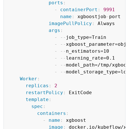
ports
:
-
containerPort
:
9991
name
:
 xgboostjob
-
port

imagePullPolicy
:
 Always

args
:
-
-
-
job_type=Train

-
-
-
xgboost_parameter=obj
-
-
-
n_estimators=10

-
-
-
learning_rate=0.1

-
-
-
model_path=/tmp/xgboo
-
-
-
model_storage_type=loc
Worker
:
replicas
:
2
restartPolicy
:
 ExitCode

template
:
spec
:
containers
:
-
name
:
 xgboost

image
:
 docker.io/kubeflow/x