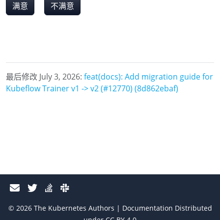
满意
不满意
最后修改 July 3, 2026:
feat(docs): Add migration guide for
Kubeflow Trainer v1 -> v2 (#12770) (8d862ebaf)
© 2026 The Kubernetes Authors | Documentation Distributed
under CC BY 4.0