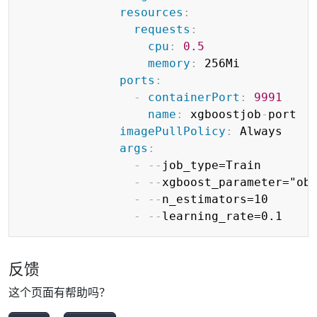
resources
:
requests
:
cpu
:
0.5
memory
:
 256Mi

ports
:
-
containerPort
:
9991
name
:
 xgboostjob
-
port

imagePullPolicy
:
 Always

args
:
-
-
-
job_type=Train

-
-
-
xgboost_parameter="ob
-
-
-
n_estimators=10

-
-
-
反馈
这个页面有帮助吗？