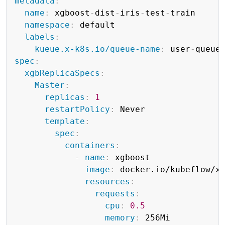
metadata
:
name
:
 xgboost
-
dist
-
iris
-
test
-
train

namespace
:
 default

labels
:
kueue.x-k8s.io/queue-name
:
 user
-
spec
:
xgbReplicaSpecs
:
Master
:
replicas
:
1
restartPolicy
:
 Never

template
:
spec
:
containers
:
-
name
:
 xgboost

image
:
 docker.io/kubeflow/x
resources
:
requests
:
cpu
:
0.5
memory
:
 256Mi
