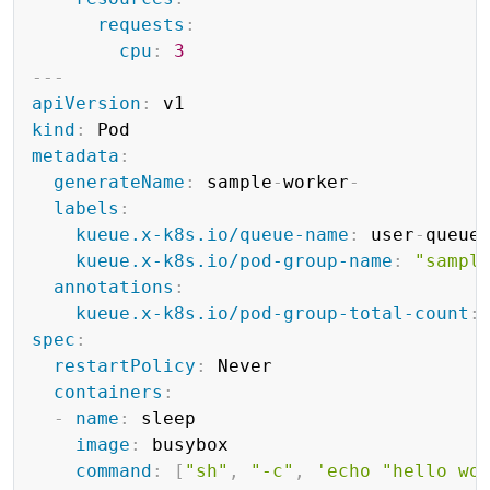
requests
:
cpu
:
3
---
apiVersion
:
kind
:
metadata
:
generateName
:
 sample
-
worker
-
labels
:
kueue.x-k8s.io/queue-name
:
 user
-
queue

kueue.x-k8s.io/pod-group-name
:
"sampl
annotations
:
kueue.x-k8s.io/pod-group-total-count
:
spec
:
restartPolicy
:
 Never

containers
:
-
name
:
 sleep

image
:
 busybox

command
:
[
"sh"
,
"-c"
,
'echo "hello wo