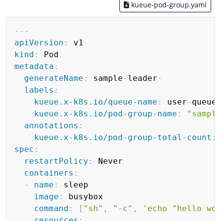
kueue-pod-group.yaml
Copy
---
apiVersion
:
kind
:
metadata
:
generateName
:
 sample
-
leader
-
labels
:
kueue.x-k8s.io/queue-name
:
 user
-
queue

kueue.x-k8s.io/pod-group-name
:
"sampl
annotations
:
kueue.x-k8s.io/pod-group-total-count
:
spec
:
restartPolicy
:
 Never

containers
:
-
name
:
 sleep

image
:
 busybox

command
:
[
"sh"
,
"-c"
,
'echo "hello wo
resources
: