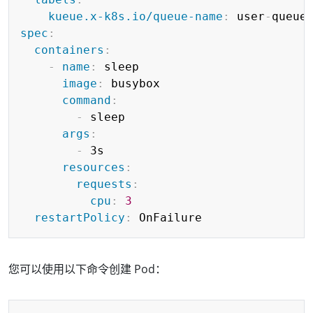
kueue.x-k8s.io/queue-name
:
 user
-
spec
:
containers
:
-
name
:
 sleep

image
:
 busybox

command
:
-
 sleep

args
:
-
 3s

resources
:
requests
:
cpu
:
3
restartPolicy
:
 OnFailure
您可以使用以下命令创建 Pod：
Copy