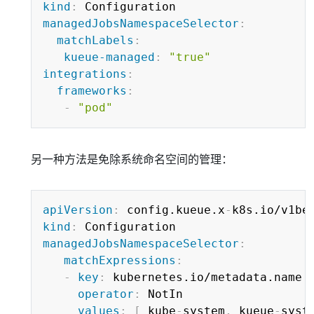
kind
:
managedJobsNamespaceSelector
:
matchLabels
:
kueue-managed
:
"true"
integrations
:
frameworks
:
-
"pod"
另一种方法是免除系统命名空间的管理：
Copy
apiVersion
:
 config.kueue.x
-
kind
:
managedJobsNamespaceSelector
:
matchExpressions
:
-
key
:
 kubernetes.io/metadata.name

operator
:
 NotIn

values
:
[
 kube
-
system
,
 kueue
-
syst