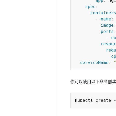
app
:
 ngi
spec
:
container
-
name
:
 
image
ports
-
c
resou
req
c
serviceName
:
你可以使用以下命令创建 Sta