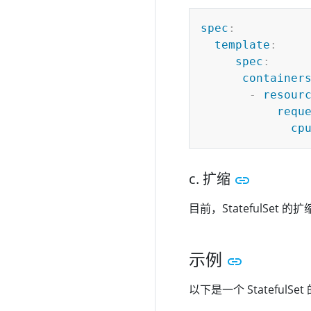
spec
:
template
:
spec
:
container
-
resour
requ
cp
c. 扩缩
目前，StatefulSe
示例
以下是一个 StatefulSe