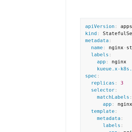
apiVersion
:
kind
:
metadata
:
name
:
 nginx
-
st
labels
:
app
:
 nginx

kueue.x-k8s
spec
:
replicas
:
3
selector
:
matchLabels
app
:
 nginx
template
:
metadata
:
labels
: