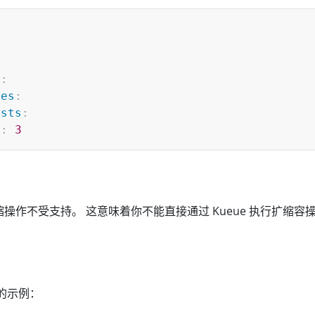
s
:
ces
:
ests
:
u
:
3
t 的扩缩操作不受支持。 这意味着你不能直接通过 Kueue 执行扩缩容
t 的示例：