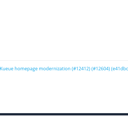
Kueue homepage modernization (#12412) (#12604) (e41db
© 2026 The Kubernetes Authors | Documentation Distribute