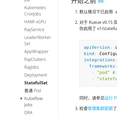
开始之前
Kubernetes
默认情况下已启用
CronJobs
HAMi vGPU
对于 Kueue v0.
你启用了 v1/state
RayService
LeaderWorker
Set
apiVersion
:
 
AppWrapper
kind
:
RayClusters
integrations
frameworks
RayJobs
-
"pod"
#
Deployment
-
"statef
StatefulSet
普通 Pod
同时，请参见
运行 Pl
Kubeflow
Jobs
检查
管理集群配额
了
DRA